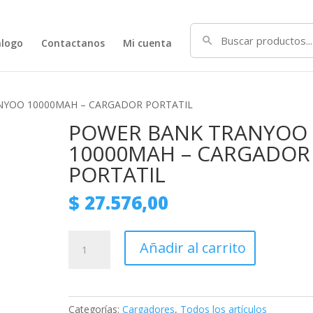
alogo
Contactanos
Mi cuenta
NYOO 10000MAH – CARGADOR PORTATIL
POWER BANK TRANYOO
10000MAH – CARGADOR
PORTATIL
$
27.576,00
POWER
Añadir al carrito
BANK
TRANYOO
10000MAH
–
Categorías:
Cargadores
,
Todos los artículos