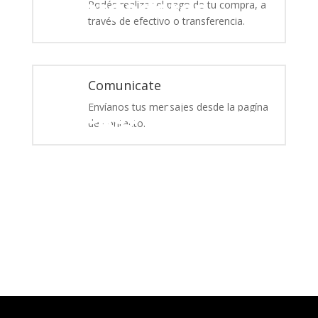
Cargadores
Podés realizar el pago de tu compra, a
través de efectivo o transferencia.
Comunicate
Envíanos tus mensajes desde la pagína
Accesorios para
de contacto.
tu PC