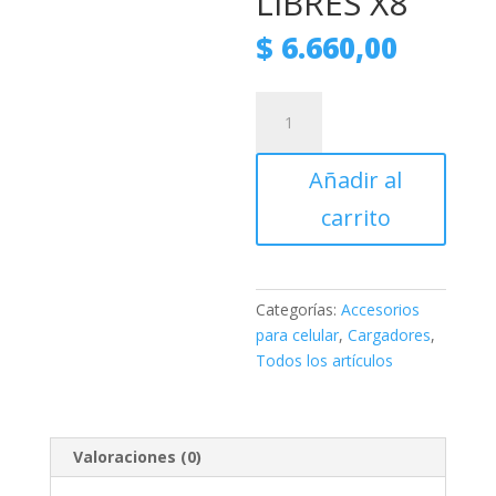
LIBRES X8
$
6.660,00
TRANSMISOR
RECEPTOR
BLUETOOTH
Añadir al
PARA
AUTO
carrito
FM
USB
MANOS
LIBRES
Categorías:
Accesorios
X8
para celular
,
Cargadores
,
cantidad
Todos los artículos
Valoraciones (0)