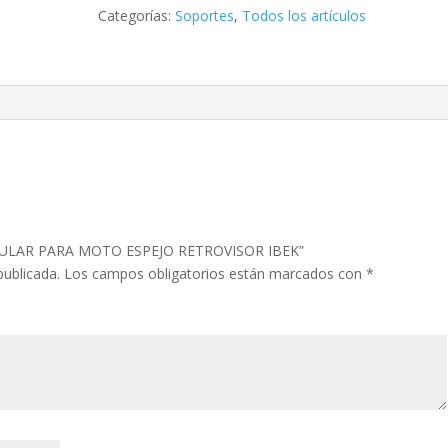
MOTO
Categorías:
Soportes
,
Todos los artículos
ESPEJO
RETROVISOR
IBEK
cantidad
CELULAR PARA MOTO ESPEJO RETROVISOR IBEK”
publicada.
Los campos obligatorios están marcados con
*