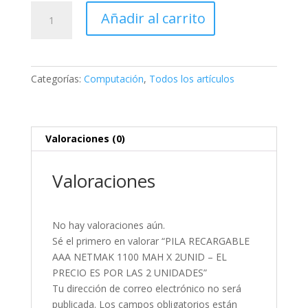
PILA
Añadir al carrito
RECARGABLE
AAA
NETMAK
1100
Categorías:
Computación
,
Todos los artículos
MAH
X
2UNID
–
Valoraciones (0)
EL
PRECIO
Valoraciones
ES
POR
LAS
No hay valoraciones aún.
2
Sé el primero en valorar “PILA RECARGABLE
UNIDADES
AAA NETMAK 1100 MAH X 2UNID – EL
cantidad
PRECIO ES POR LAS 2 UNIDADES”
Tu dirección de correo electrónico no será
publicada.
Los campos obligatorios están