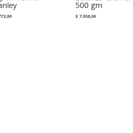
anley
500 gm
772,00
$
7.558,00