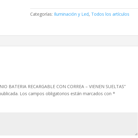
RECARGABLE
CON
Categorías:
Iluminación y Led
,
Todos los artículos
CORREA
–
VIENEN
SUELTAS
cantidad
UMINIO BATERIA RECARGABLE CON CORREA – VIENEN SUELTAS”
publicada.
Los campos obligatorios están marcados con
*