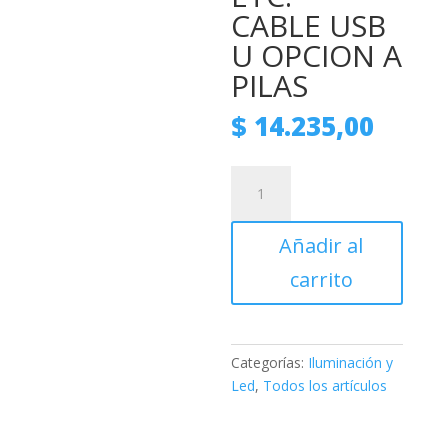
CABLE USB
U OPCION A
PILAS
$
14.235,00
CARTEL
LUMINOSO
CON
Añadir al
LETRAS
DECORATIVO
carrito
FIESTAS,
CUMPLES
ETC.
–
Categorías:
Iluminación y
CABLE
Led
,
Todos los artículos
USB
U