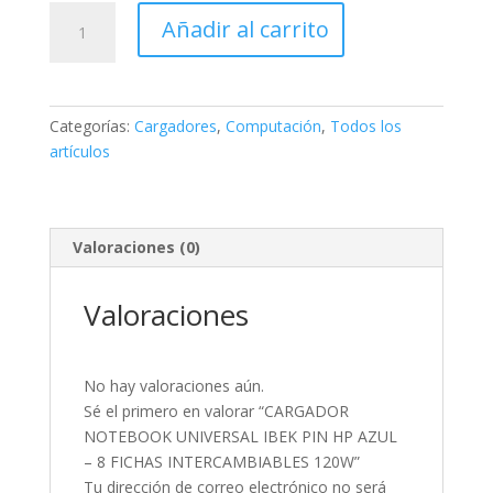
CARGADOR
Añadir al carrito
NOTEBOOK
UNIVERSAL
IBEK
PIN
Categorías:
Cargadores
,
Computación
,
Todos los
HP
artículos
AZUL
–
8
FICHAS
Valoraciones (0)
INTERCAMBIABLES
120W
Valoraciones
cantidad
No hay valoraciones aún.
Sé el primero en valorar “CARGADOR
NOTEBOOK UNIVERSAL IBEK PIN HP AZUL
– 8 FICHAS INTERCAMBIABLES 120W”
Tu dirección de correo electrónico no será