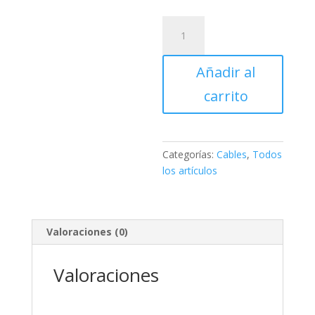
CABLE
PARA
CARGAR
Añadir al
JOYSTICK
PS3
carrito
CON
FILTRO
1.5MTS
cantidad
Categorías:
Cables
,
Todos
los artículos
Valoraciones (0)
Valoraciones