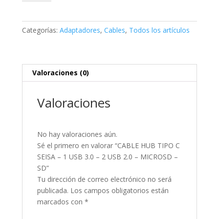
TIPO
C
SEISA
Categorías:
Adaptadores
,
Cables
,
Todos los artículos
–
1
USB
3.0
Valoraciones (0)
–
2
Valoraciones
USB
2.0
–
No hay valoraciones aún.
MICROSD
Sé el primero en valorar “CABLE HUB TIPO C
–
SEISA – 1 USB 3.0 – 2 USB 2.0 – MICROSD –
SD
SD”
cantidad
Tu dirección de correo electrónico no será
publicada.
Los campos obligatorios están
marcados con
*