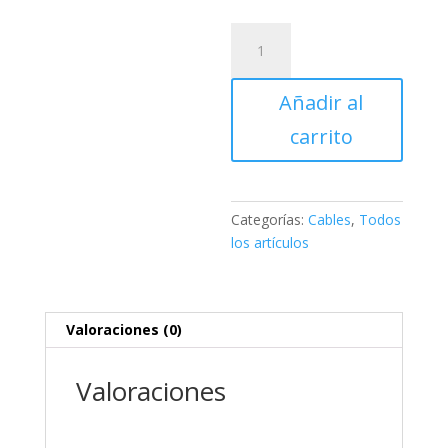
CABLE
CARGA
JOYSTICK
Añadir al
PS5
CON
carrito
FILTRO
1,8
METROS
EN
Categorías:
Cables
,
Todos
CAJA
los artículos
cantidad
Valoraciones (0)
Valoraciones