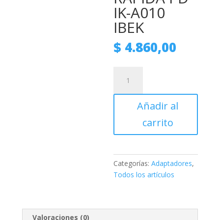
IK-A010
IBEK
$
4.860,00
ADAPTADOR
PARA
AURICULAR
Añadir al
3.5MM
Y
carrito
CARGADOR
LIGHTNING
CARGA
RÁPIDA
Categorías:
Adaptadores
,
PD
Todos los artículos
IK-
A010
IBEK
Valoraciones (0)
cantidad